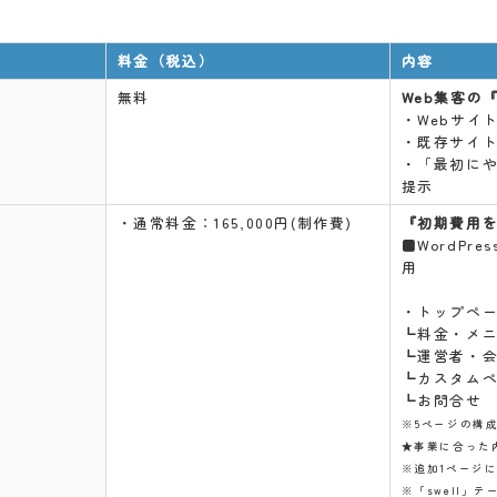
料金（税込）
内容
無料
Web集客の
・Webサイ
・既存サイ
・「最初に
提示
・通常料金：165,000円(制作費)
『初期費用
■WordPre
用
・トップペ
┗料金・メ
┗運営者・
┗カスタム
┗お問合せ
※5ページの構
★事業に合った
※追加1ページにつ
※「swell」テ