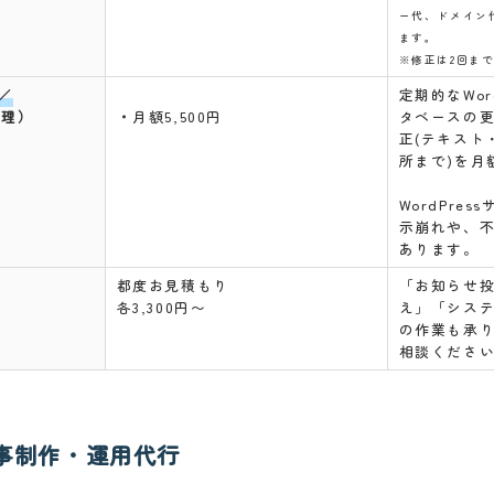
ー代、ドメイン
ます。
※修正は2回ま
定期的なWor
／
管理）
・
月額5,500円
タベースの
正(テキスト
所まで)を月
WordPre
示崩れや、
あります。
都度お見積もり
「お知らせ
各3,300円〜
え」「シス
の作業も承
相談くださ
事制作・運用代行