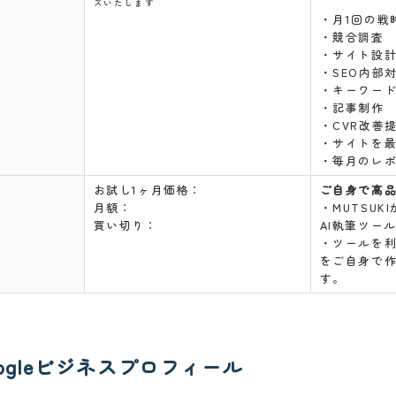
ズいたします
・月1回の戦
・競合調査
・サイト設
・SEO内部
・キーワー
・記事制作
・CVR改善
・サイトを
・毎月のレ
お試し1ヶ月価格：
ご自身で高
月額：
・MUTSUK
買い切り：
AI執筆ツー
・ツールを
をご自身で
す。
ogleビジネスプロフィール