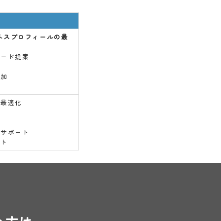
ビジネスプロフィールの最
ワード提案
追加
の最適化
加
信サポート
ート