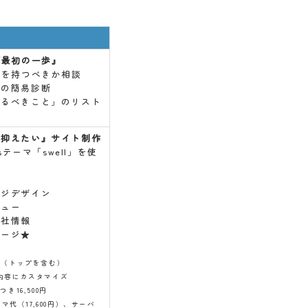
『最初の一歩』
トを持つべきか相談
トの簡易診断
やるべきこと」のリスト
を抑えたい』サイト制作
ssテーマ「swell」を使
ージデザイン
ニュー
会社情報
ページ★
成（トップを含む）
内容にカスタマイズ
き16,500円
ーマ代（17,600円）、サーバ