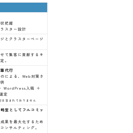
現状把握
クラスター設計
ージとクラスターページ
成
わせて集客に貢献するキ
選定。
執筆代行
ロのによる、Web対策さ
提供
WordPress入稿 ＋
像選定
定は含まれておりません
戦略室としてフルコミッ
の成果を最大化するため
なコンサルティング。