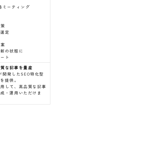
略ミーティング
計
対策
ド選定
提案
最新の状態に
ポート
品質な記事を量産
Iが開発したSEO特化型
ルを提供。
利用して、高品質な記事
作成・運用いただけま