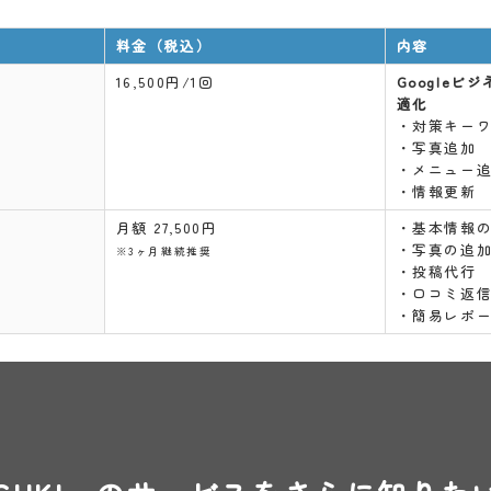
料金（税込）
内容
16,500円/1回
Google
適化
・対策キー
・写真追加
・メニュー
・情報更新
月額 27,500円
・基本情報
・写真の追
※3ヶ月継続推奨
・投稿代行
・口コミ返
・簡易レポ