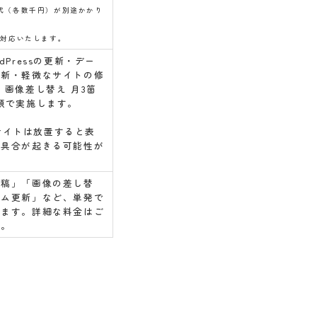
代（各数千円）が別途かかり
で対応いたします。
dPressの更新・デー
更新・軽微なサイトの修
・画像差し替え 月3箇
額で実施します。
ssサイトは放置すると表
不具合が起きる可能性が
投稿」「画像の差し替
テム更新」など、単発で
ります。詳細な料金はご
い。