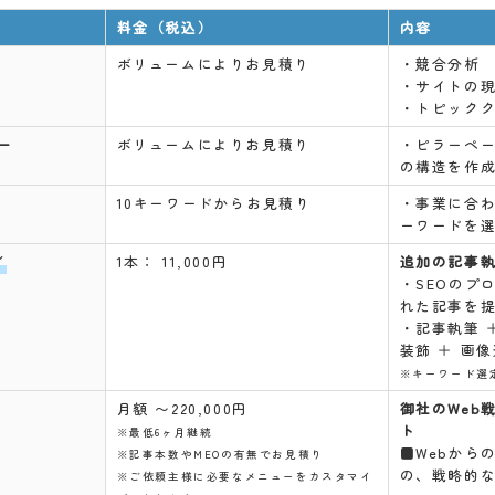
料金（税込）
内容
ボリュームによりお見積り
・競合分析
・サイトの
ル
・トピック
ー
ボリュームによりお見積り
・ピラーペ
の構造を作
10キーワードからお見積り
・事業に合
ーワードを
1本： 11,000円
追加の記事
／
・SEOのプ
れた記事を
・記事執筆 ＋ 
装飾 ＋ 画
※キーワード選
月額 〜220,000円
御社のWeb
ト
※最低6ヶ月継続
■Webから
※記事本数やMEOの有無でお見積り
の、戦略的
※ご依頼主様に必要なメニューをカスタマイ